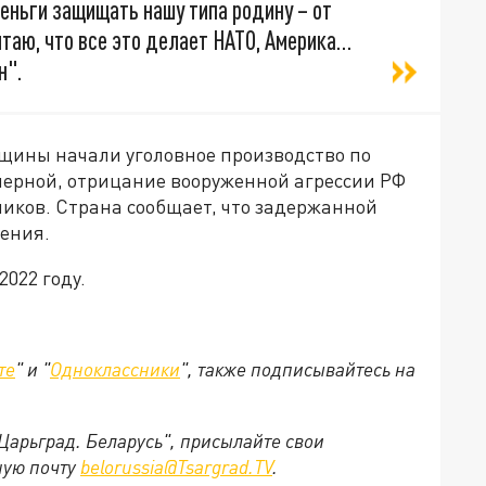
деньги защищать нашу типа родину – от
итаю, что все это делает НАТО, Америка…
н".
щины начали уголовное производство по
мерной, отрицание вооруженной агрессии РФ
ников. Страна сообщает, что задержанной
чения.
2022 году.
те
" и "
Одноклассники
", также подписывайтесь на
"Царьград. Беларусь", присылайте свои
ную почту
belorussia@Tsargrad.TV
.