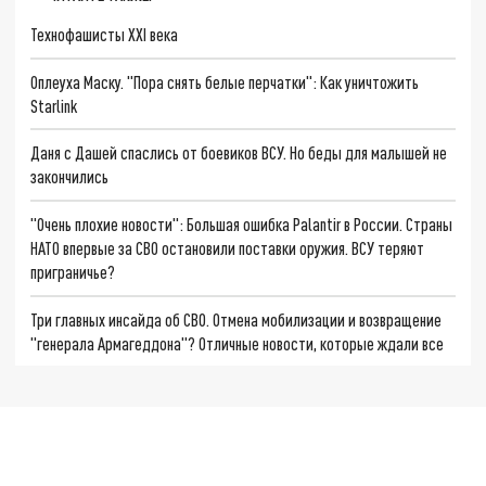
Технофашисты XXI века
Оплеуха Маску. "Пора снять белые перчатки": Как уничтожить
Starlink
Даня с Дашей спаслись от боевиков ВСУ. Но беды для малышей не
закончились
"Очень плохие новости": Большая ошибка Palantir в России. Страны
НАТО впервые за СВО остановили поставки оружия. ВСУ теряют
приграничье?
Три главных инсайда об СВО. Отмена мобилизации и возвращение
"генерала Армагеддона"? Отличные новости, которые ждали все