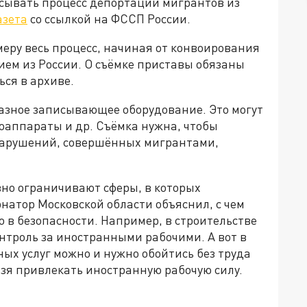
исывать процесс депортации мигрантов из
азета
со ссылкой на ФССП России.
еру весь процесс, начиная от конвоирования
ием из России. О съёмке приставы обязаны
ься в архиве.
азное записывающее оборудование. Это могут
оаппараты и др. Съёмка нужна, чтобы
нарушений, совершённых мигрантами,
ивно ограничивают сферы, в которых
рнатор Московской области объяснил, с чем
ло в безопасности. Например, в строительстве
нтроль за иностранными рабочими. А вот в
ых услуг можно и нужно обойтись без труда
льзя привлекать иностранную рабочую силу.