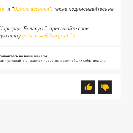
те
" и "
Одноклассники
", также подписывайтесь на
"Царьград. Беларусь", присылайте свои
ную почту
belorussia@Tsargrad.TV
.
сывайтесь на наши каналы
ыми узнавайте о главных новостях и важнейших событиях дня.