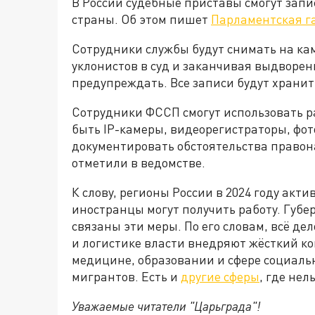
В России судебные приставы смогут зап
страны. Об этом пишет
Парламентская г
Сотрудники службы будут снимать на кам
уклонистов в суд и заканчивая выдворен
предупреждать. Все записи будут хранит
Сотрудники ФССП смогут использовать р
быть IP-камеры, видеорегистраторы, фот
документировать обстоятельства право
отметили в ведомстве.
К слову, регионы России в 2024 году акт
иностранцы могут получить работу. Губе
связаны эти меры. По его словам, всё де
и логистике власти внедряют жёсткий ко
медицине, образовании и сфере социальн
мигрантов. Есть и
другие сферы
, где не
Уважаемые читатели "Царьграда"!