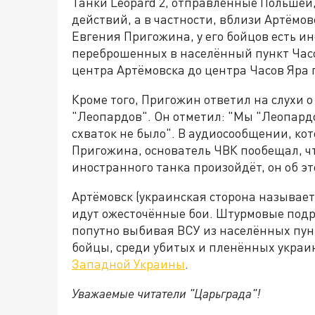
Танки Leopard 2, отправленные Польшей,
действий, а в частности, вблизи Артёмов
Евгения Пригожина, у его бойцов есть 
переброшенных в населённый пункт Часо
центра Артёмовска до центра Часов Яра п
Кроме того, Пригожин ответил на слухи о
"Леопардов". Он отметил: "Мы "Леопард
схваток не было". В аудиосообщении, ко
Пригожина, основатель ЧВК пообещал, чт
иностранного танка произойдёт, он об эт
Артёмовск (украинская сторона называет е
идут ожесточённые бои. Штурмовые под
попутно выбивая ВСУ из населённых пунк
бойцы, среди убитых и пленённых укра
Западной Украины
.
Уважаемые читатели "Царьграда"!