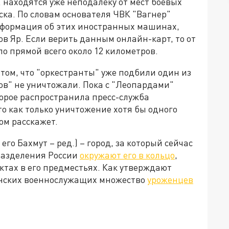
 находятся уже неподалёку от мест боевых
ска. По словам основателя ЧВК "Вагнер"
информация об этих иностранных машинах,
в Яр. Если верить данным онлайн-карт, то от
о прямой всего около 12 километров.
 том, что "оркестранты" уже подбили один из
ов" не уничтожали. Пока с "Леопардами"
торое распространила пресс-служба
о как только уничтожение хотя бы одного
ом расскажет.
го Бахмут – ред.) – город, за который сейчас
разделения России
окружают его в кольцо
,
тах в его предместьях. Как утверждают
инских военнослужащих множество
уроженцев