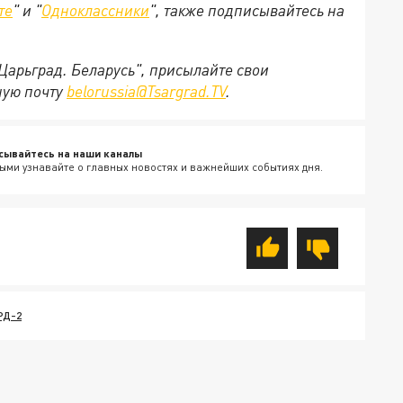
те
" и "
Одноклассники
", также подписывайтесь на
"Царьград. Беларусь", присылайте свои
ную почту
belorussia@Tsargrad.TV
.
сывайтесь на наши каналы
ыми узнавайте о главных новостях и важнейших событиях дня.
РД-2