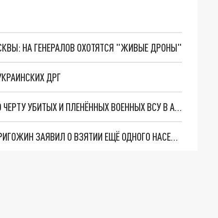
ОСКВЫ: НА ГЕНЕРАЛОВ ОХОТЯТСЯ "ЖИВЫЕ ДРОНЫ"
УКРАИНСКИХ ДРГ
БОЕЦ ЧВК "ВАГНЕР" НАЗВАЛ ОТЛИЧИТЕЛЬНУЮ ЧЕРТУ УБИТЫХ И ПЛЕНЁННЫХ ВОЕННЫХ ВСУ В АРТЁМОВСКЕ
КОЛЬЦО ВОКРУГ АРТЁМОВСКА СМЫКАЕТСЯ: ПРИГОЖИН ЗАЯВИЛ О ВЗЯТИИ ЕЩЁ ОДНОГО НАСЕЛЁННОГО ПУНКТА