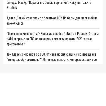
Оплеуха Маску. "Пора снять белые перчатки": Как уничтожить
Starlink
Даня с Дашей спаслись от боевиков ВСУ. Но беды для малышей не
закончились
"Очень плохие новости": Большая ошибка Palantir в России. Страны
НАТО впервые за СВО остановили поставки оружия. ВСУ теряют
приграничье?
Три главных инсайда об СВО. Отмена мобилизации и возвращение
"генерала Армагеддона"? Отличные новости, которые ждали все