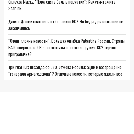
Оплеуха Маску. "Пора снять белые перчатки": Как уничтожить
Starlink
Даня с Дашей спаслись от боевиков ВСУ. Но беды для малышей не
закончились
"Очень плохие новости": Большая ошибка Palantir в России. Страны
НАТО впервые за СВО остановили поставки оружия. ВСУ теряют
приграничье?
Три главных инсайда об СВО. Отмена мобилизации и возвращение
"генерала Армагеддона"? Отличные новости, которые ждали все