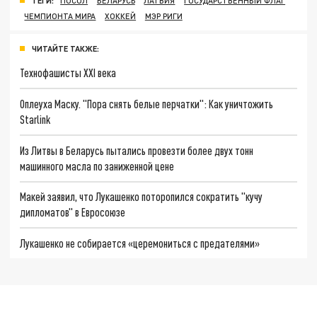
ТЕГИ:
ПОСОЛ
БЕЛАРУСЬ
ЛАТВИЯ
ГОСУДАРСТВЕННЫЙ ФЛАГ
ЧЕМПИОНТА МИРА
ХОККЕЙ
МЭР РИГИ
ЧИТАЙТЕ ТАКЖЕ:
Технофашисты XXI века
Оплеуха Маску. "Пора снять белые перчатки": Как уничтожить
Starlink
Из Литвы в Беларусь пытались провезти более двух тонн
машинного масла по заниженной цене
Макей заявил, что Лукашенко поторопился сократить "кучу
дипломатов" в Евросоюзе
Лукашенко не собирается «церемониться с предателями»