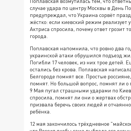
Поплавская возмутилась тем, что ответн
случае удара по центру Москвы в День П
предупреждал, что Украина сорвёт праз
жёстко: если киевский режим реализует 
Актриса спросила, почему ответ грозит то
города.
Поплавская напомнила, что ровно два год
украинской атаки обрушился подъезд жил
Погибли 17 человек, из них трое детей. 
остались без крова. Поплавская написала
Белгороде помнят все. Простые россиян
помнят. Но большой вопрос, помнят ли о
9 Мая пугал страшными ударами по Киеву
спросила, помнят ли они о жертвах обстр
призвала беречь своих людей и отчаянно
ребёнка.
12 мая закончилось трёхдневное "майско
что Россия якобы сама выбрала его окон