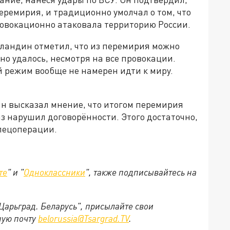
еремирия, и традиционно умолчал о том, что
провокационно атаковала территорию России.
ландин отметил, что из перемирия можно
но удалось, несмотря на все провокации.
й режим вообще не намерен идти к миру.
н высказал мнение, что итогом перемирия
раз нарушил договорённости. Этого достаточно,
спецоперации.
те
" и "
Одноклассники
", также подписывайтесь на
"Царьград. Беларусь", присылайте свои
ную почту
belorussia@Tsargrad.TV
.