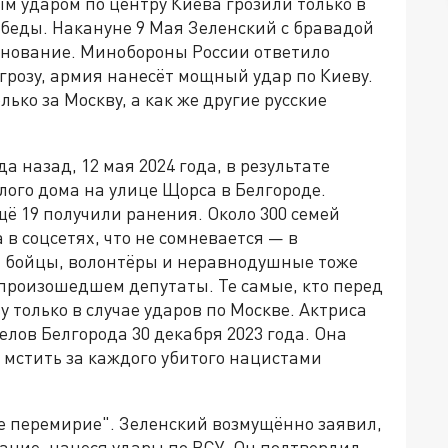
ым ударом по центру Киева грозили только в
обеды. Накануне 9 Мая Зеленский с бравадой
днование. Минобороны России ответило
угрозу, армия нанесёт мощный удар по Киеву.
лько за Москву, а как же другие русские
а назад, 12 мая 2024 года, в результате
ого дома на улице Щорса в Белгороде.
Ещё 19 получили ранения. Около 300 семей
 в соцсетях, что не сомневается — в
е, бойцы, волонтёры и неравнодушные тоже
 произошедшем депутаты. Те самые, кто перед
 только в случае ударов по Москве. Актриса
елов Белгорода 30 декабря 2023 года. Она
 мстить за каждого убитого нацистами
е перемирие". Зеленский возмущённо заявил,
чание, нанеся удары по ВСУ. Он подтвердил,