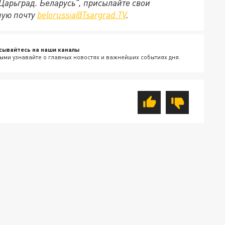
"Царьград. Беларусь", присылайте свои
ную почту
belorussia@Tsargrad.TV
.
сывайтесь на наши каналы
ыми узнавайте о главных новостях и важнейших событиях дня.