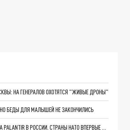
ОСКВЫ: НА ГЕНЕРАЛОВ ОХОТЯТСЯ "ЖИВЫЕ ДРОНЫ"
. НО БЕДЫ ДЛЯ МАЛЫШЕЙ НЕ ЗАКОНЧИЛИСЬ
"ОЧЕНЬ ПЛОХИЕ НОВОСТИ": БОЛЬШАЯ ОШИБКА PALANTIR В РОССИИ. СТРАНЫ НАТО ВПЕРВЫЕ ЗА СВО ОСТАНОВИЛИ ПОСТАВКИ ОРУЖИЯ. ВСУ ТЕРЯЮТ ПРИГРАНИЧЬЕ?