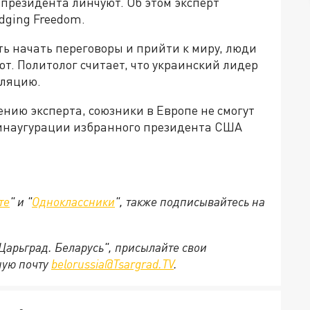
 президента линчуют. Об этом эксперт
dging Freedom.
ть начать переговоры и прийти к миру, люди
ют. Политолог считает, что украинский лидер
уляцию.
ению эксперта, союзники в Европе не смогут
 инаугурации избранного президента США
те
" и "
Одноклассники
", также подписывайтесь на
"Царьград. Беларусь", присылайте свои
ную почту
belorussia@Tsargrad.TV
.