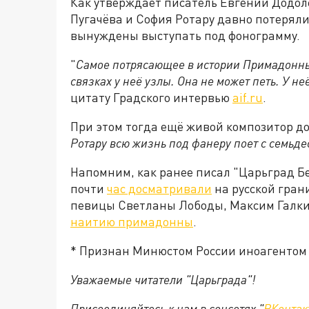
Как утверждает писатель Евгений Додол
Пугачёва и София Ротару давно потеряли
вынуждены выступать под фонограмму.
"
Самое потрясающее в истории Примадонны, 
связках у неё узлы. Она не может петь. У н
цитату Градского интервью
aif.ru
.
При этом тогда ещё живой композитор до
Ротару всю жизнь под фанеру поет с семьдес
Напомним, как ранее писал "Царьград Бе
почти
час досматривали
на русской гран
певицы Светланы Лободы, Максим Галки
наитию примадонны
.
* Признан Минюстом России иноагентом
Уважаемые читатели "Царьграда"!
Присоединяйтесь к нам в соцсетях "
ВКонтак