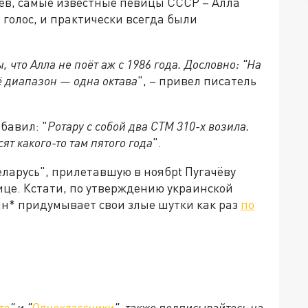
ев, самые известные певицы СССР – Алла
 голос, и практически всегда были
что Алла не поёт аж с 1986 года. Дословно: "На
её диапазон — одна октава
", – привел писатель
бавил: "
Ротару с собой два СТМ 310-х возила.
ят какого-то там пятого года
".
ларусь", прилетавшую в ноябрt Пугачёву
ице. Кстати, по утверждению украинской
н* придумывает свои злые шутки как раз
по
те
" и "
Одноклассники
", также подписывайтесь на