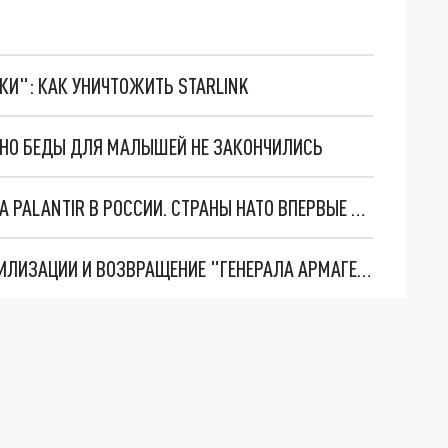
ТКИ": КАК УНИЧТОЖИТЬ STARLINK
. НО БЕДЫ ДЛЯ МАЛЫШЕЙ НЕ ЗАКОНЧИЛИСЬ
"ОЧЕНЬ ПЛОХИЕ НОВОСТИ": БОЛЬШАЯ ОШИБКА PALANTIR В РОССИИ. СТРАНЫ НАТО ВПЕРВЫЕ ЗА СВО ОСТАНОВИЛИ ПОСТАВКИ ОРУЖИЯ. ВСУ ТЕРЯЮТ ПРИГРАНИЧЬЕ?
ТРИ ГЛАВНЫХ ИНСАЙДА ОБ СВО. ОТМЕНА МОБИЛИЗАЦИИ И ВОЗВРАЩЕНИЕ "ГЕНЕРАЛА АРМАГЕДДОНА"? ОТЛИЧНЫЕ НОВОСТИ, КОТОРЫЕ ЖДАЛИ ВСЕ