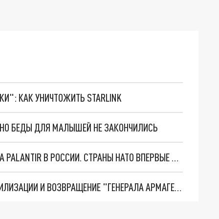
ТКИ": КАК УНИЧТОЖИТЬ STARLINK
. НО БЕДЫ ДЛЯ МАЛЫШЕЙ НЕ ЗАКОНЧИЛИСЬ
"ОЧЕНЬ ПЛОХИЕ НОВОСТИ": БОЛЬШАЯ ОШИБКА PALANTIR В РОССИИ. СТРАНЫ НАТО ВПЕРВЫЕ ЗА СВО ОСТАНОВИЛИ ПОСТАВКИ ОРУЖИЯ. ВСУ ТЕРЯЮТ ПРИГРАНИЧЬЕ?
ТРИ ГЛАВНЫХ ИНСАЙДА ОБ СВО. ОТМЕНА МОБИЛИЗАЦИИ И ВОЗВРАЩЕНИЕ "ГЕНЕРАЛА АРМАГЕДДОНА"? ОТЛИЧНЫЕ НОВОСТИ, КОТОРЫЕ ЖДАЛИ ВСЕ