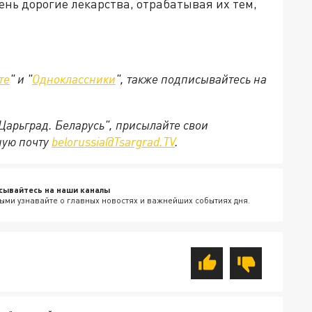
нь дорогие лекарства, отрабатывая их тем,
те
" и "
Одноклассники
", также подписывайтесь на
"Царьград. Беларусь", присылайте свои
ную почту
belorussia@Tsargrad.TV
.
сывайтесь на наши каналы
ыми узнавайте о главных новостях и важнейших событиях дня.