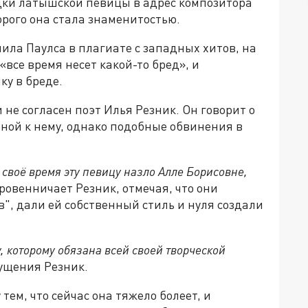
дки латышской певицы в адрес композитора
рого она стала знаменитостью.
ла Паулса в плагиате с западных хитов, на
«все время несет какой-то бред», и
у в бреде.
 не согласен поэт Илья Резник. Он говорит о
рной к нему, однако подобные обвинения в
своё время эту певицу назло Алле Борисовне,
кровенничает Резник, отмечая, что они
", дали ей собственный стиль и нуля создали
у, которому обязана всей своей творческой
мущения Резник.
тем, что сейчас она тяжело болеет, и