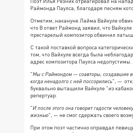
Поэт Илья Резник отреагировал на напа
Раймонда Паулса, благодаря песням кото
Отметим, накануне Лайма Вайкуле обвини
что В ответ Раймонд заявил, что Вайкуле 
престарелый композитор обвинил латышк
С такой поставкой вопроса категорически
том, что Вайкуле всегда была неблагода
адрес композитора Паулса недопустимы.
"
Мы с Раймондом — соавторы, создавшие в 
когда ненадолго с ней поссорились
", — от
буквально вытащили Вайкуле "из кабаков
репертуар.
"
И после этого она говорит гадости человек
жизнью
", — не смог сдержать своего воз
При этом поэт частично оправдал певицу 