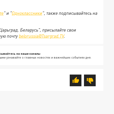
те
" и "
Одноклассники
", также подписывайтесь на
"Царьград. Беларусь", присылайте свои
ную почту
belorussia@Tsargrad.TV
.
сывайтесь на наши каналы
ыми узнавайте о главных новостях и важнейших событиях дня.