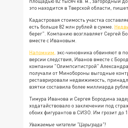
площадью 82 тысяч кв. м., загородный дом 
это находится в Тверской области, пише
Кадастровая стоимость участка составляе
есть больше 82 млн рублей в сумме.
Недв
берег". Компанию возглавляет Сергей Бо
вместе с Ивановым.
Напомним,
экс-чиновника обвиняют в пол
версии следствия, Иванов вместе с Боро
компании "Олимпситистрой" Александр
получали от Минобороны выгодные контр
реставрировали недвижимость, принадл
взятки составила более миллиарда рубле
Тимура Иванова и Сергея Бородина задер
ходатайствовало о заключении под страж
обоих фигурантов в СИЗО. Им грозит до 
Уважаемые читатели "Царьграда"!