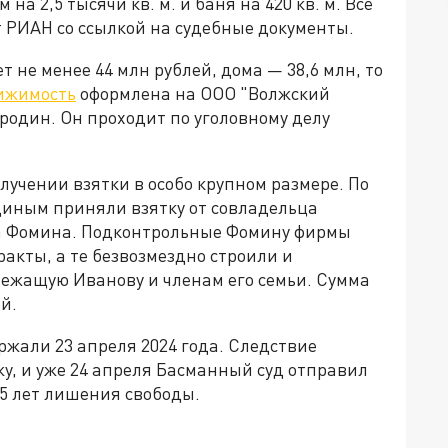
на 2,5 тысячи кв. м. и баня на 420 кв. м. Всё
т РИАН со ссылкой на судебные документы.
т не менее 44 млн рублей, дома — 38,6 млн, то
ижимость
оформлена на ООО "Волжский
родин. Он проходит по уголовному делу
учении взятки в особо крупном размере. По
диным приняли взятку от совладельца
а Фомина. Подконтрольные Фомину фирмы
акты, а те безвозмездно строили и
ежащую Иванову и членам его семьи. Сумма
й.
жали 23 апреля 2024 года. Следствие
у, и уже 24 апреля Басманный суд отправил
15 лет лишения свободы.