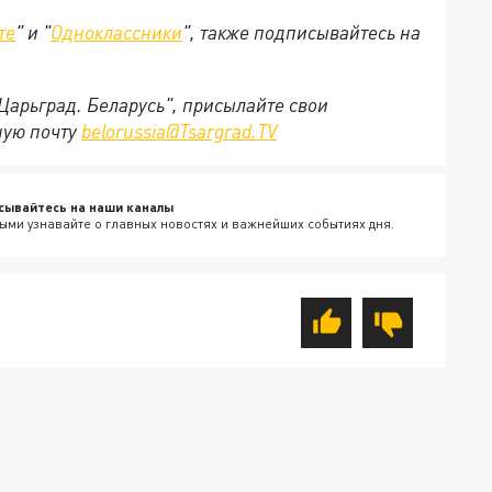
те
" и "
Одноклассники
", также подписывайтесь на
"Царьград. Беларусь", присылайте свои
ную почту
belorussia@Tsargrad.TV
сывайтесь на наши каналы
ыми узнавайте о главных новостях и важнейших событиях дня.