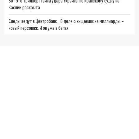
Вот это триллер! Тайна удара Украины по иранскому судну на
Каспии раскрыта
Следы ведут в Центробанк… В деле о хищениях на миллиарды –
новый персонаж. И он уже в бегах