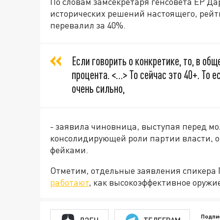
По словам замсекретаря генсовета ЕР Да
исторических решений настоящего, рейт
перевалил за 40%.
Если говорить о конкретике, то, в общ
процента. <…> То сейчас это 40+. То 
очень сильно,
- заявила чиновница, выступая перед мол
консолидирующей роли партии власти, от
фейками.
Отметим, отдельные заявления спикера 
работают
, как высокоэффективное оружи
Подпи
ДЗЕН
ТЕЛЕГРАМ