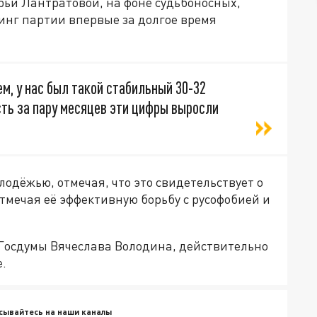
рьи Лантратовой, на фоне судьбоносных,
инг партии впервые за долгое время
ем, у нас был такой стабильный 30-32
есть за пару месяцев эти цифры выросли
одёжью, отмечая, что это свидетельствует о
мечая её эффективную борьбу с русофобией и
Госдумы Вячеслава Володина, действительно
е.
сывайтесь на наши каналы