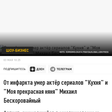
ШОУ-БИЗНЕС
ФОТО: KOMSOMOLSKAYA PRAVDA/GLOBALLOOKPRESS
03 МАЯ 10:25
ПОДПИШИТЕСЬ:
От инфаркта умер актёр сериалов "Кухня" и
"Моя прекрасная няня" Михаил
Бескоровайный