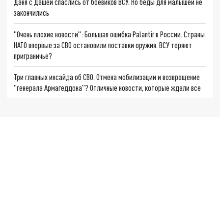
Даня с Дашей спаслись от боевиков ВСУ. Но беды для малышей не
закончились
"Очень плохие новости": Большая ошибка Palantir в России. Страны
НАТО впервые за СВО остановили поставки оружия. ВСУ теряют
приграничье?
Три главных инсайда об СВО. Отмена мобилизации и возвращение
"генерала Армагеддона"? Отличные новости, которые ждали все