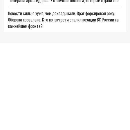
"генерала Армагеддона"? Отличные новости, которые ждали все
Новости сильно хуже, чем докладывали. Враг форсировал реку.
Оборона провалена. Кто по глупости спалил позиции ВС России на
важнейшем фронте?