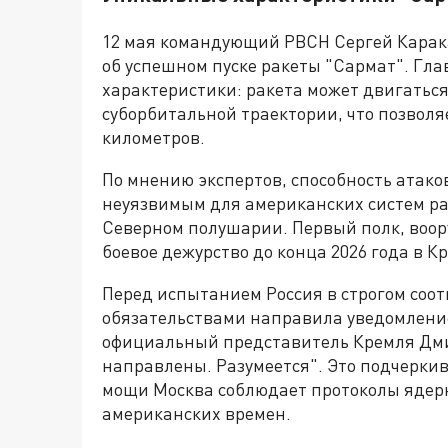
12 мая командующий РВСН Сергей Карак
об успешном пуске ракеты "Сармат". Гла
характеристики: ракета может двигаться 
суборбитальной траектории, что позволя
километров.
По мнению экспертов, способность атак
неуязвимым для американских систем ра
Северном полушарии. Первый полк, воор
боевое дежурство до конца 2026 года в К
Перед испытанием Россия в строгом соо
обязательствами направила уведомление
официальный представитель Кремля Дми
направлены. Разумеется". Это подчерки
мощи Москва соблюдает протоколы ядерн
американских времен.