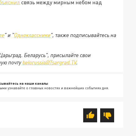
бъяснил
связь между мирным небом над
те
" и "
Одноклассники
", также подписывайтесь на
"Царьград. Беларусь", присылайте свои
ную почту
belorussia@Tsargrad.TV
.
сывайтесь на наши каналы
ыми узнавайте о главных новостях и важнейших событиях дня.