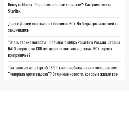
Оплеуха Маску. "Пора снять белые перчатки": Как уничтожить
Starlink
Даня с Дашей спаслись от боевиков ВСУ. Но беды для малышей не
закончились
"Очень плохие новости": Большая ошибка Palantir в России. Страны
НАТО впервые за СВО остановили поставки оружия. ВСУ теряют
приграничье?
Три главных инсайда об СВО. Отмена мобилизации и возвращение
"генерала Армагеддона"? Отличные новости, которые ждали все