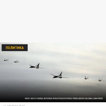
ПОЛИТИКА
ФОТО: SOUTH KOREA DEFENSE MINISTRY/KEYSTONE PRESS AGENCY/GLOBALLOOKPRESS
14 АВГУСТА 20:36