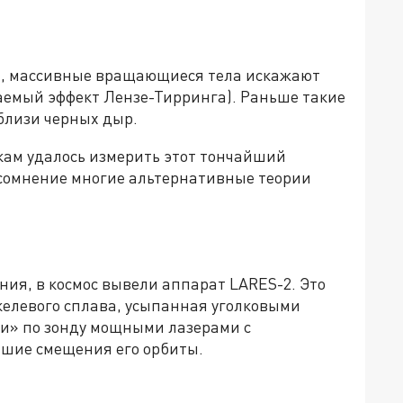
и, массивные вращающиеся тела искажают
ываемый эффект Лензе-Тирринга). Раньше такие
лизи черных дыр.
кам удалось измерить этот тончайший
 сомнение многие альтернативные теории
ия, в космос вывели аппарат LARES-2. Это
келевого сплава, усыпанная уголковыми
ли» по зонду мощными лазерами с
йшие смещения его орбиты.