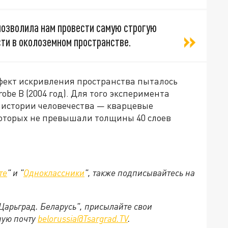
позволила нам провести самую строгую
ти в околоземном пространстве.
фект искривления пространства пыталось
obe B (2004 год). Для того эксперимента
в истории человечества — кварцевые
которых не превышали толщины 40 слоев
те
" и "
Одноклассники
", также подписывайтесь на
"Царьград. Беларусь", присылайте свои
ную почту
belorussia@Tsargrad.TV
.