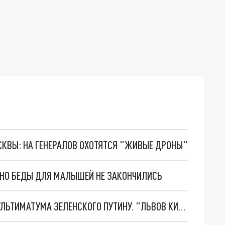
ОСКВЫ: НА ГЕНЕРАЛОВ ОХОТЯТСЯ "ЖИВЫЕ ДРОНЫ"
. НО БЕДЫ ДЛЯ МАЛЫШЕЙ НЕ ЗАКОНЧИЛИСЬ
НОВОЕ МАСШТАБНЕЙШЕЕ НАСТУПЛЕНИЕ. ТРИ УЛЬТИМАТУМА ЗЕЛЕНСКОГО ПУТИНУ. "ЛЬВОВ КИМА" ПОСТАВЯТ НА ПВО? ГЛОБАЛЬНЫЙ ПРОРЫВ ПОД ЗАПОРОЖЬЕМ