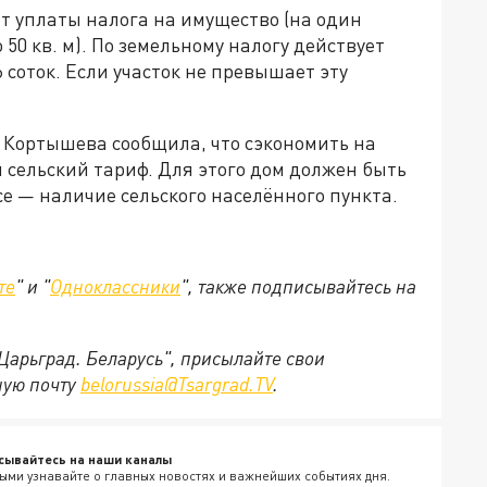
т уплаты налога на имущество (на один
50 кв. м). По земельному налогу действует
 соток. Если участок не превышает эту
Кортышева сообщила, что сэкономить на
 сельский тариф. Для этого дом должен быть
се — наличие сельского населённого пункта.
те
" и "
Одноклассники
", также подписывайтесь на
"Царьград. Беларусь", присылайте свои
ную почту
belorussia@Tsargrad.TV
.
сывайтесь на наши каналы
ыми узнавайте о главных новостях и важнейших событиях дня.