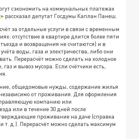
огут сэкономить на коммунальных платежах
у
» рассказал депутат Госдумы Каплан Панеш.
чёт за отдельные услуги в связи с временным
иях: отсутствие в квартире длится более пяти
тъезда и возвращения не считаются) и в
чёта воды, газа и электричества, либо они
вать. Перерасчёт можно сделать на холодное
 газ и вывоз мусора. Если счётчики есть,
ия.
ление, общедомовые нужды, содержание жилья
 независимо от проживания. Для оформления
 управляющую компанию или
зда или в течение 30 дней после
тверждающие проживание на даче (справка
и т. д.). Перерасчёт можно сделать максимум