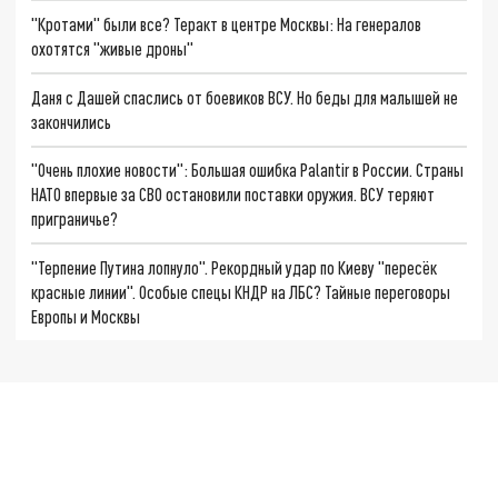
"Кротами" были все? Теракт в центре Москвы: На генералов
охотятся "живые дроны"
Даня с Дашей спаслись от боевиков ВСУ. Но беды для малышей не
закончились
"Очень плохие новости": Большая ошибка Palantir в России. Страны
НАТО впервые за СВО остановили поставки оружия. ВСУ теряют
приграничье?
"Терпение Путина лопнуло". Рекордный удар по Киеву "пересёк
красные линии". Особые спецы КНДР на ЛБС? Тайные переговоры
Европы и Москвы