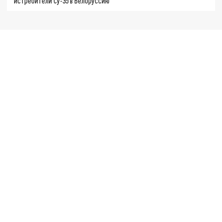
истребители Су-35 в Белоруссию