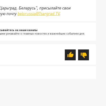
"Царьград. Беларусь", присылайте свои
ную почту
belorussia@Tsargrad.TV
.
сывайтесь на наши каналы
ыми узнавайте о главных новостях и важнейших событиях дня.