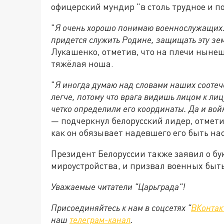
офицерский мундир "в столь трудное и п
"
Я очень хорошо понимаю военнослужащих. К
придется служить Родине, защищать эту зе
Лукашенко, отметив, что на плечи ныне
тяжёлая ноша.
"
Я иногда думаю над словами наших соотече
легче, потому что врага видишь лицом к лиц
четко определили его координаты. Да и войн
— подчеркнул белорусский лидер, отмети
как он обязывает надевшего его быть н
Президент Белоруссии также заявил о бу
мироустройства, и призвал военных быт
Уважаемые читатели "Царьграда"!
Присоединяйтесь к нам в соцсетях "
ВКонтак
наш
телеграм-канал
.