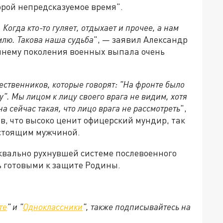
орой непредсказуемое время".
огда кто-то гуляет, отдыхает и прочее, а нам
млю. Такова наша судьба
", — заявил Александр
шнему поколения военных выпала очень
ственников, которые говорят: "На фронте было
у". Мы лицом к лицу своего врага не видим, хотя
а сейчас такая, что лицо врага не рассмотреть
",
в, что высоко ценит офицерский мундир, так
астоящим мужчиной.
квально рухнувшей системе послевоенного
ь готовыми к защите Родины.
те
" и "
Одноклассники
", также подписывайтесь на