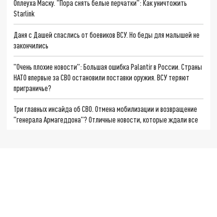
Оплеуха Маску. "Пора снять белые перчатки": Как уничтожить
Starlink
Даня с Дашей спаслись от боевиков ВСУ. Но беды для малышей не
закончились
"Очень плохие новости": Большая ошибка Palantir в России. Страны
НАТО впервые за СВО остановили поставки оружия. ВСУ теряют
приграничье?
Три главных инсайда об СВО. Отмена мобилизации и возвращение
"генерала Армагеддона"? Отличные новости, которые ждали все