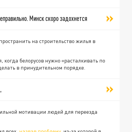
неправильно. Минск скоро задохнется
спространить на строительство жилья в
, когда белорусов нужно «расталкивать по
 делать в принудительном порядке.
,
вильной мотивации людей для переезда
ил всех,
назвав проблему
, из-за которой в