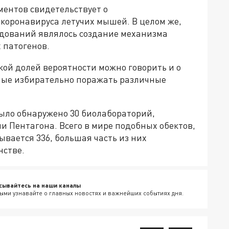
ментов свидетельствует о
коронавируса летучих мышей. В целом же,
дований являлось создание механизма
 патогенов.
кой долей вероятности можно говорить и о
ные избирательно поражать различные
ыло обнаружено 30 биолабораторий,
 Пентагона. Всего в мире подобных обектов,
вается 336, большая часть из них
нстве.
сывайтесь на наши каналы
ыми узнавайте о главных новостях и важнейших событиях дня.