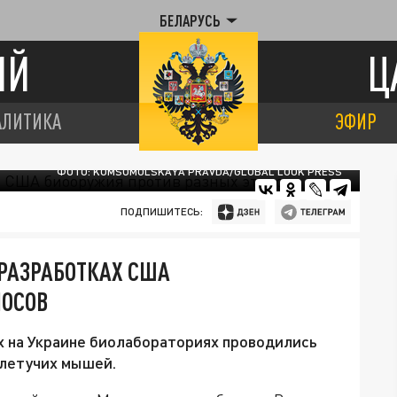
БЕЛАРУСЬ
ИЙ
Ц
АЛИТИКА
ЭФИР
ФОТО: KOMSOMOLSKAYA PRAVDA/GLOBAL LOOK PRESS
ПОДПИШИТЕСЬ:
РАЗРАБОТКАХ США
НОСОВ
х на Украине биолабораториях проводились
 летучих мышей.