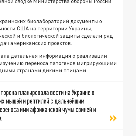
евной сводке Министерства обороны России
краинских биолабораторий документы о
ьности США на территории Украины,
еской и биологической защиты сделали ряд
дач американских проектов.
звала детальная информация о реализации
 изучению переноса патогенов мигрирующими
едними странами дикими птицами.
торона планировала вести на Украине в
чих мышей и рептилий с дальнейшим
ереноса ими африканской чумы свиней и
.