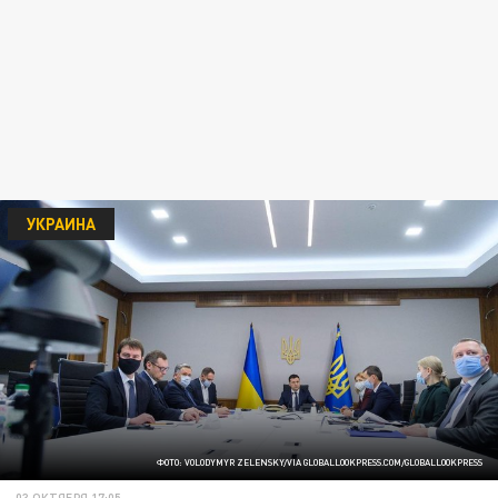
УКРАИНА
ФОТО: VOLODYMYR ZELENSKY/VIA GLOBALLOOKPRESS.COM/GLOBALLOOKPRESS
03 ОКТЯБРЯ 17:05