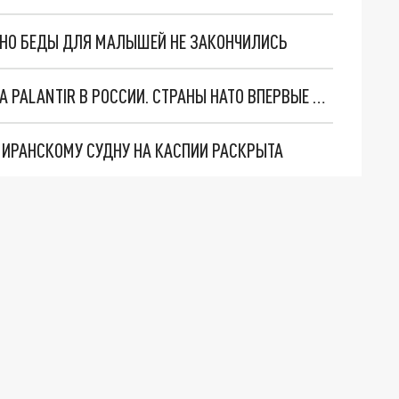
. НО БЕДЫ ДЛЯ МАЛЫШЕЙ НЕ ЗАКОНЧИЛИСЬ
"ОЧЕНЬ ПЛОХИЕ НОВОСТИ": БОЛЬШАЯ ОШИБКА PALANTIR В РОССИИ. СТРАНЫ НАТО ВПЕРВЫЕ ЗА СВО ОСТАНОВИЛИ ПОСТАВКИ ОРУЖИЯ. ВСУ ТЕРЯЮТ ПРИГРАНИЧЬЕ?
О ИРАНСКОМУ СУДНУ НА КАСПИИ РАСКРЫТА