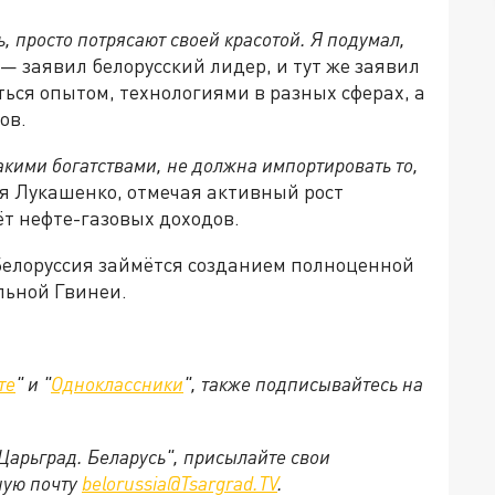
, просто потрясают своей красотой. Я подумал,
, — заявил белорусский лидер, и тут же заявил
ться опытом, технологиями в разных сферах, а
ов.
акими богатствами, не должна импортировать то,
ся Лукашенко, отмечая активный рост
т нефте-газовых доходов.
о Белоруссия займётся созданием полноценной
льной Гвинеи.
те
" и "
Одноклассники
", также подписывайтесь на
"Царьград. Беларусь", присылайте свои
ную почту
belorussia@Tsargrad.TV
.