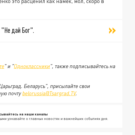
нко это расценил как намёк, мол, скоро в
 "Не дай Бог".
те
" и "
Одноклассники
", также подписывайтесь на
"Царьград. Беларусь", присылайте свои
ную почту
belorussia@Tsargrad.TV
.
сывайтесь на наши каналы
ыми узнавайте о главных новостях и важнейших событиях дня.