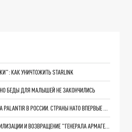
ТКИ": КАК УНИЧТОЖИТЬ STARLINK
. НО БЕДЫ ДЛЯ МАЛЫШЕЙ НЕ ЗАКОНЧИЛИСЬ
"ОЧЕНЬ ПЛОХИЕ НОВОСТИ": БОЛЬШАЯ ОШИБКА PALANTIR В РОССИИ. СТРАНЫ НАТО ВПЕРВЫЕ ЗА СВО ОСТАНОВИЛИ ПОСТАВКИ ОРУЖИЯ. ВСУ ТЕРЯЮТ ПРИГРАНИЧЬЕ?
ТРИ ГЛАВНЫХ ИНСАЙДА ОБ СВО. ОТМЕНА МОБИЛИЗАЦИИ И ВОЗВРАЩЕНИЕ "ГЕНЕРАЛА АРМАГЕДДОНА"? ОТЛИЧНЫЕ НОВОСТИ, КОТОРЫЕ ЖДАЛИ ВСЕ