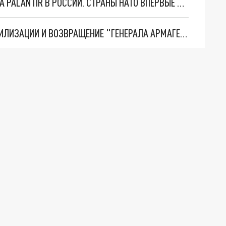
"ОЧЕНЬ ПЛОХИЕ НОВОСТИ": БОЛЬШАЯ ОШИБКА PALANTIR В РОССИИ. СТРАНЫ НАТО ВПЕРВЫЕ ЗА СВО ОСТАНОВИЛИ ПОСТАВКИ ОРУЖИЯ. ВСУ ТЕРЯЮТ ПРИГРАНИЧЬЕ?
ТРИ ГЛАВНЫХ ИНСАЙДА ОБ СВО. ОТМЕНА МОБИЛИЗАЦИИ И ВОЗВРАЩЕНИЕ "ГЕНЕРАЛА АРМАГЕДДОНА"? ОТЛИЧНЫЕ НОВОСТИ, КОТОРЫЕ ЖДАЛИ ВСЕ