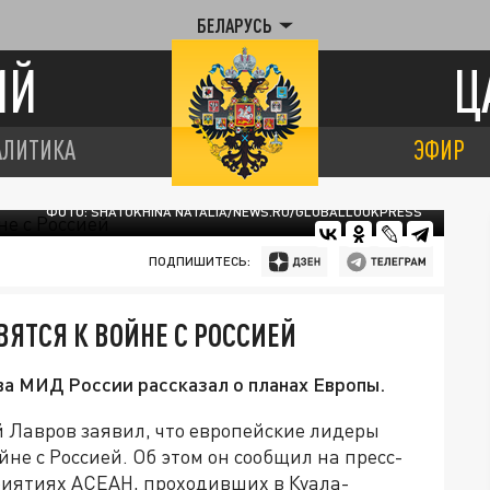
БЕЛАРУСЬ
ИЙ
Ц
АЛИТИКА
ЭФИР
ФОТО: SHATOKHINA NATALIA/NEWS.RU/GLOBALLOOKPRESS
ПОДПИШИТЕСЬ:
ВЯТСЯ К ВОЙНЕ С РОССИЕЙ
ва МИД России рассказал о планах Европы.
 Лавров заявил, что европейские лидеры
не с Россией. Об этом он сообщил на пресс-
риятиях АСЕАН, проходивших в Куала-