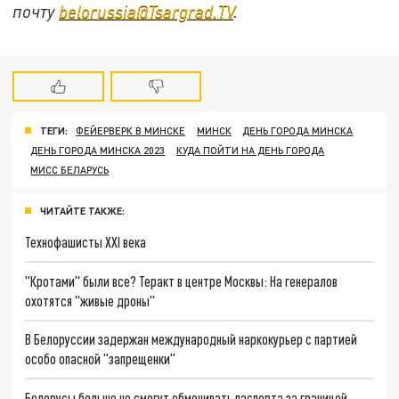
почту
belorussia@Tsargrad.TV
.
ТЕГИ:
ФЕЙЕРВЕРК В МИНСКЕ
МИНСК
ДЕНЬ ГОРОДА МИНСКА
ДЕНЬ ГОРОДА МИНСКА 2023
КУДА ПОЙТИ НА ДЕНЬ ГОРОДА
МИСС БЕЛАРУСЬ
ЧИТАЙТЕ ТАКЖЕ:
Технофашисты XXI века
"Кротами" были все? Теракт в центре Москвы: На генералов
охотятся "живые дроны"
В Белоруссии задержан международный наркокурьер с партией
особо опасной "запрещенки"
Белорусы больше не смогут обменивать паспорта за границей