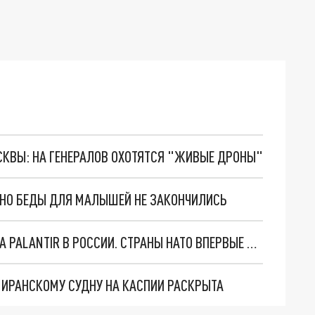
ОСКВЫ: НА ГЕНЕРАЛОВ ОХОТЯТСЯ "ЖИВЫЕ ДРОНЫ"
. НО БЕДЫ ДЛЯ МАЛЫШЕЙ НЕ ЗАКОНЧИЛИСЬ
"ОЧЕНЬ ПЛОХИЕ НОВОСТИ": БОЛЬШАЯ ОШИБКА PALANTIR В РОССИИ. СТРАНЫ НАТО ВПЕРВЫЕ ЗА СВО ОСТАНОВИЛИ ПОСТАВКИ ОРУЖИЯ. ВСУ ТЕРЯЮТ ПРИГРАНИЧЬЕ?
О ИРАНСКОМУ СУДНУ НА КАСПИИ РАСКРЫТА