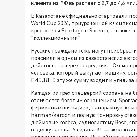
клиента из РФ вырастает с 2,7 до 4,6 мил
В Казахстане официально стартовали пр
World Cup 2026, приуроченной к чемпион
кроссоверы Sportage и Sorento, а также 
"коллекционными".
Русские граждане тоже могут приобрест
пояснили в одном из казахстанских авто
действовать через посредника. Схема пр
человека, который выкупает машину, орга
ГИБДД. В эту же сумму входит и утилиза
Каждая из трёх спецверсий собрана на 
отличается богатым оснащением. Sporta
фирменные шильдики, панорамную крышу
harman/kardon и полную тонировку стёко
дюймовые колёса, аудиосистему Bose, с
отделку салона. У седана K5 — эксклюзи
проекционная оптика, 19-дюймовые колёс