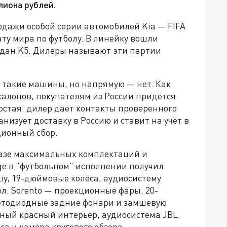
лиона рублей.
одажи особой серии автомобилей Kia — FIFA
ату мира по футболу. В линейку вошли
седан K5. Дилеры называют эти партии
и такие машины, но напрямую — нет. Как
салонов, покупателям из России придётся
остая: дилер даёт контакты проверенного
низует доставку в Россию и ставит на учёт в
ционный сбор.
базе максимальных комплектаций и
ge в "футбольном" исполнении получил
, 19-дюймовые колёса, аудиосистему
л. Sorento — проекционные фары, 20-
ветодиодные задние фонари и замшевую
вный красный интерьер, аудиосистема JBL,
а и камера кругового обзора.