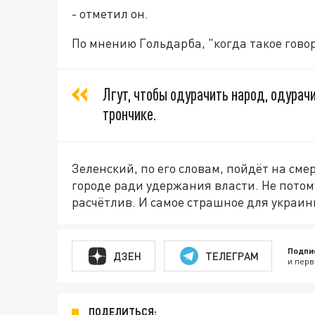
- отметил он.
По мнению Гольдарба, "когда такое говор
Лгут, чтобы одурачить народ, одурач
трончике.
Зеленский, по его словам, пойдёт на см
городе ради удержания власти. Не потому,
расчётлив. И самое страшное для украин
Подпи
ДЗЕН
ТЕЛЕГРАМ
и перв
ПОДЕЛИТЬСЯ: