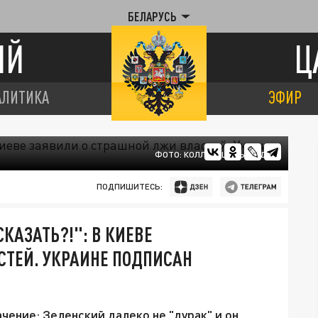
БЕЛАРУСЬ
ИЙ
Ц
АЛИТИКА
ЭФИР
ФОТО: КОЛЛАЖ ЦАРЬГРАДА.
ПОДПИШИТЕСЬ:
СКАЗАТЬ?!": В КИЕВЕ
СТЕЙ. УКРАИНЕ ПОДПИСАН
ение: Зеленский далеко не "дурак" и он