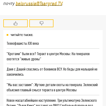
почту
belorussia@Tsargrad.TV
.
ЧИТАЙТЕ ТАКЖЕ:
Технофашисты XXI века
"Кротами" были все? Теракт в центре Москвы: На генералов
охотятся "живые дроны"
Даня с Дашей спаслись от боевиков ВСУ. Но беды для малышей не
закончились
"Мы вас заставим": Жуткие детали охоты на генерала. Зеленский
объяснил главный смысл теракта в центре Москвы
Новое масштабнейшее наступление. Три ультиматума Зеленского
Путину. "Львов Кима" поставят на ПВО? Глобальный прорыв под