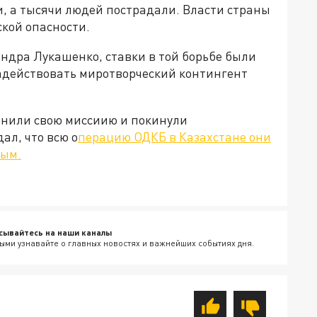
ли, а тысячи людей пострадали. Власти страны
кой опасности.
ндра Лукашенко, ставки в той борьбе были
задействовать миротворческий контингент
лнили свою миссиию и покинули
ал, что всю о
перацию ОДКБ в Казахстане они
ным.
сывайтесь на наши каналы
ыми узнавайте о главных новостях и важнейших событиях дня.