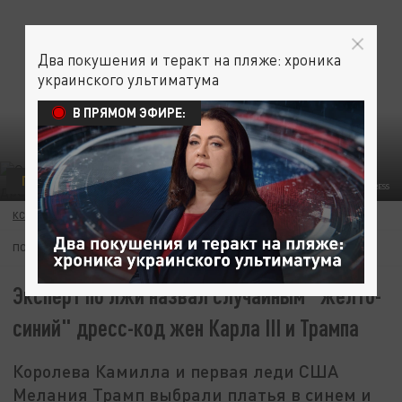
Два покушения и теракт на пляже: хроника
украинского ультиматума
В ПРЯМОМ ЭФИРЕ:
ПОЛИТИКА
ФОТО: I-IMAGES / POO/GLOBALLOOKPRESS
КСЕНИЯ ТУЛЯКОВА
18 СЕНТЯБРЯ 21:10
ПОДПИШИТЕСЬ:
Эксперт по лжи назвал случайным "желто-
синий" дресс-код жен Карла III и Трампа
Королева Камилла и первая леди США
Мелания Трамп выбрали платья в синем и