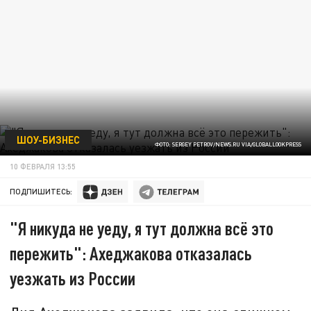
ШОУ-БИЗНЕС
ФОТО: SERGEY PETROV/NEWS.RU VIA/GLOBALLOOKPRESS
10 ФЕВРАЛЯ 13:55
ПОДПИШИТЕСЬ:
"Я никуда не уеду, я тут должна всё это
пережить": Ахеджакова отказалась
уезжать из России