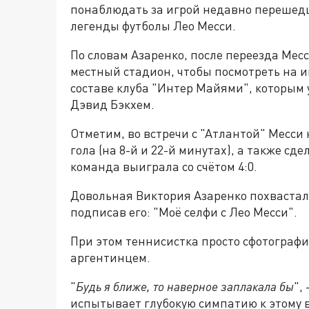
понаблюдать за игрой недавно перешедш
легенды футболы Лео Месси.
По словам Азаренко, после переезда Месс
местный стадион, чтобы посмотреть на и
составе клуба "Интер Майями", которым
Дэвид Бэкхем.
Отметим, во встречи с "Атлантой" Месси
гола (на 8-й и 22-й минутах), а также сде
команда выиграла со счётом 4:0.
Довольная Виктория Азаренко похвастала
подписав его: "Моё селфи с Лео Месси".
При этом теннисистка просто сфотограф
аргентинцем.
"
Будь я ближе, то наверное заплакала бы
",
испытывает глубокую симпатию к этому 