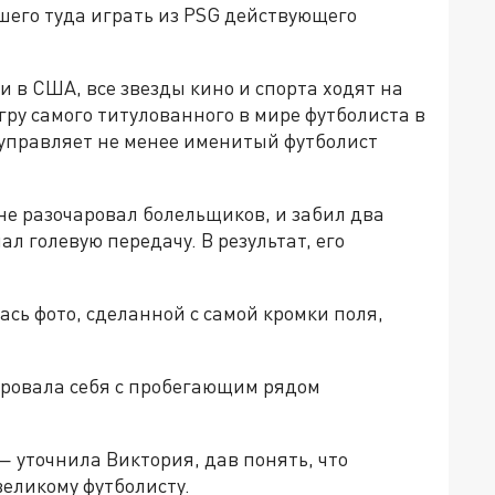
его туда играть из PSG действующего
и в США, все звезды кино и спорта ходят на
гру самого титулованного в мире футболиста в
 управляет не менее именитый футболист
 не разочаровал болельщиков, и забил два
лал голевую передачу. В результат, его
сь фото, сделанной с самой кромки поля,
ировала себя с пробегающим рядом
 — уточнила Виктория, дав понять, что
великому футболисту.