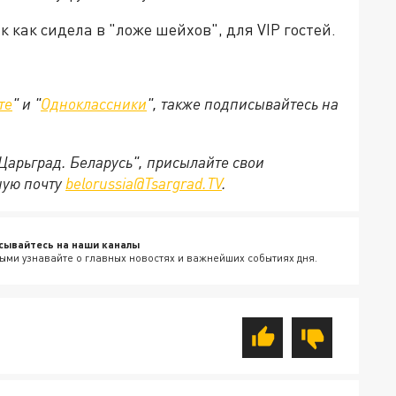
 как сидела в "ложе шейхов", для VIP гостей.
те
" и "
Одноклассники
", также подписывайтесь на
"Царьград. Беларусь", присылайте свои
ную почту
belorussia@Tsargrad.TV
.
сывайтесь на наши каналы
ыми узнавайте о главных новостях и важнейших событиях дня.