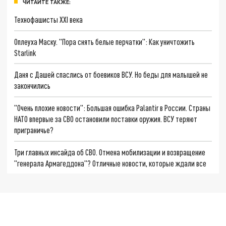
ЧИТАЙТЕ ТАКЖЕ:
Технофашисты XXI века
Оплеуха Маску. "Пора снять белые перчатки": Как уничтожить
Starlink
Даня с Дашей спаслись от боевиков ВСУ. Но беды для малышей не
закончились
"Очень плохие новости": Большая ошибка Palantir в России. Страны
НАТО впервые за СВО остановили поставки оружия. ВСУ теряют
приграничье?
Три главных инсайда об СВО. Отмена мобилизации и возвращение
"генерала Армагеддона"? Отличные новости, которые ждали все