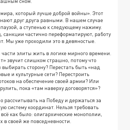
трашным сном.
 мира, который лучше доброй войны». Этот
знают друг друга равными. В нашем случае
 паузой, а ступенью к следующему нажиму.
, санкции частично переформатируют, работу
т. Мы уже проходили это в девяностые.
 части элиты жить в логике мирного времени.
т» звучит слишком страшно, потому что
и выбирать сторону? Перестать быть «над
вые и культурные сети? Перестроить
отоков на обеспечение своей армии? Или
рулить, пока «там наверху договорятся»?
о рассчитывать на Победу и держаться за
жую систему координат. Нельзя требовать
 всё как было: олигархические монополии,
х в своей же повседневности.