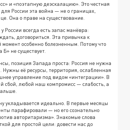
сс» и «поэтапную деэскалацию». Это честная
: для России эта война — не о границах,
це. Она о праве на существование.
 у России всегда есть запас манёвра:
еждать, договориться. Эта привычка к
 момент особенно болезненным. Потому что
 Б» не существует.
нсы, позиция Запада проста: Россия не нужна
. Нужны её ресурсы, территория, ослабленная
ешнее управление под видом «интеграции». В
й сбой, любой наш компромисс — слабость, а
дальше.
ну укладывается идеально. В первые месяцы
енты парафировали — но его сознательно
против авторитаризма». Знакомые слова
ткой для простой цели: довести нас до