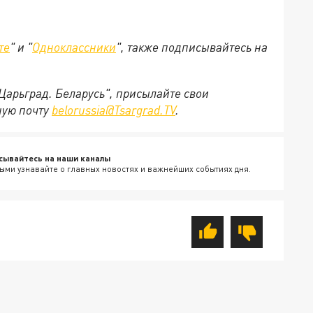
те
" и "
Одноклассники
", также подписывайтесь на
"Царьград. Беларусь", присылайте свои
ную почту
belorussia@Tsargrad.TV
.
сывайтесь на наши каналы
ыми узнавайте о главных новостях и важнейших событиях дня.