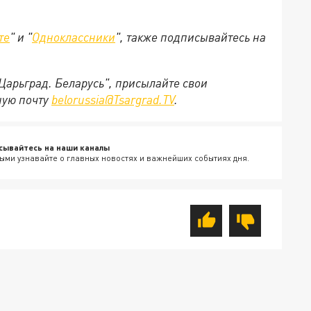
те
" и "
Одноклассники
", также подписывайтесь на
"Царьград. Беларусь", присылайте свои
ную почту
belorussia@Tsargrad.TV
.
сывайтесь на наши каналы
ыми узнавайте о главных новостях и важнейших событиях дня.