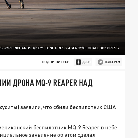
SS KYRII RICHARDSO/KEYSTONE PRESS AGENCY/GLOBALLOOKPRESS
ПОДПИШИТЕСЬ:
ИИ ДРОНА MQ-9 REAPER НАД
хуситы) заявили, что сбили беспилотник США
мериканский беспилотник MQ-9 Reaper в небе
ициальное заявление об этом сделал