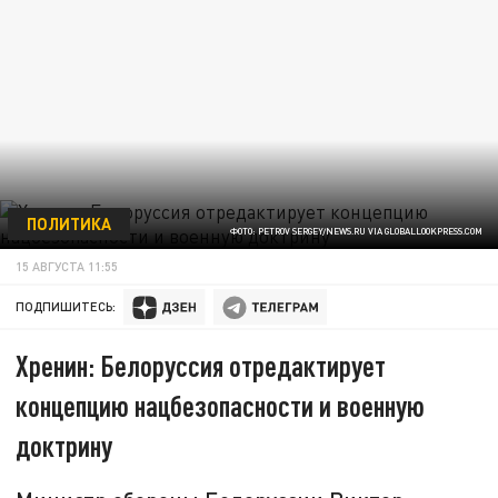
ПОЛИТИКА
ФОТО: PETROV SERGEY/NEWS.RU VIA GLOBALLOOKPRESS.COM
15 АВГУСТА 11:55
ПОДПИШИТЕСЬ:
Хренин: Белоруссия отредактирует
концепцию нацбезопасности и военную
доктрину