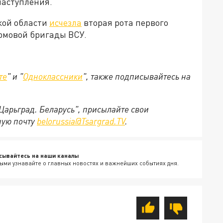
наступления.
кой области
исчезла
вторая рота первого
рмовой бригады ВСУ.
те
" и "
Одноклассники
", также подписывайтесь на
"Царьград. Беларусь", присылайте свои
ную почту
belorussia@Tsargrad.TV
.
сывайтесь на наши каналы
ыми узнавайте о главных новостях и важнейших событиях дня.