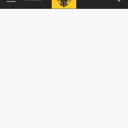
Подписывайтесь на наши каналы
и первыми узнавайте о главных новостях
и важнейших событиях дня.