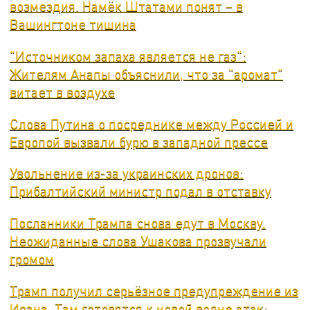
возмездия. Намёк Штатами понят – в
Вашингтоне тишина
"Источником запаха является не газ":
Жителям Анапы объяснили, что за "аромат"
витает в воздухе
Слова Путина о посреднике между Россией и
Европой вызвали бурю в западной прессе
Увольнение из-за украинских дронов:
Прибалтийский министр подал в отставку
Посланники Трампа снова едут в Москву.
Неожиданные слова Ушакова прозвучали
громом
Трамп получил серьёзное предупреждение из
Ирана. Там готовятся к новой волне атак: