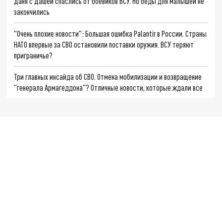
Даня с Дашей спаслись от боевиков ВСУ. Но беды для малышей не
закончились
"Очень плохие новости": Большая ошибка Palantir в России. Страны
НАТО впервые за СВО остановили поставки оружия. ВСУ теряют
приграничье?
Три главных инсайда об СВО. Отмена мобилизации и возвращение
"генерала Армагеддона"? Отличные новости, которые ждали все