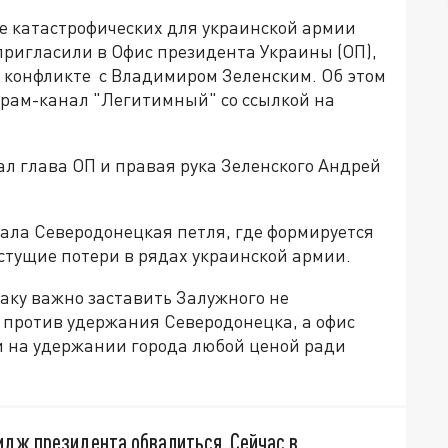
е катастрофических для украинской армии
пригласили в Офис президента Украины (ОП),
о конфликте с Владимиром Зеленским. Об этом
рам-канал "Легитимный" со ссылкой на
ал глава ОП и правая рука Зеленского Андрей
тала Северодонецкая петля, где формируется
стущие потери в рядах украинской армии.
аку важно заставить Залужного не
 против удержания Северодонецка, а офис
и на удержании города любой ценой ради
идж президента обвалиться. Сейчас в