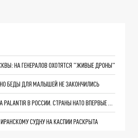
ОСКВЫ: НА ГЕНЕРАЛОВ ОХОТЯТСЯ "ЖИВЫЕ ДРОНЫ"
. НО БЕДЫ ДЛЯ МАЛЫШЕЙ НЕ ЗАКОНЧИЛИСЬ
"ОЧЕНЬ ПЛОХИЕ НОВОСТИ": БОЛЬШАЯ ОШИБКА PALANTIR В РОССИИ. СТРАНЫ НАТО ВПЕРВЫЕ ЗА СВО ОСТАНОВИЛИ ПОСТАВКИ ОРУЖИЯ. ВСУ ТЕРЯЮТ ПРИГРАНИЧЬЕ?
О ИРАНСКОМУ СУДНУ НА КАСПИИ РАСКРЫТА