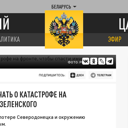
БЕЛАРУСЬ
ИЙ
Ц
АЛИТИКА
ЭФИР
ФОТО: PRESIDENT.GOV.UA
ПОДПИШИТЕСЬ:
АТЬ О КАТАСТРОФЕ НА
 ЗЕЛЕНСКОГО
 потере Северодонецка и окружению
ым.